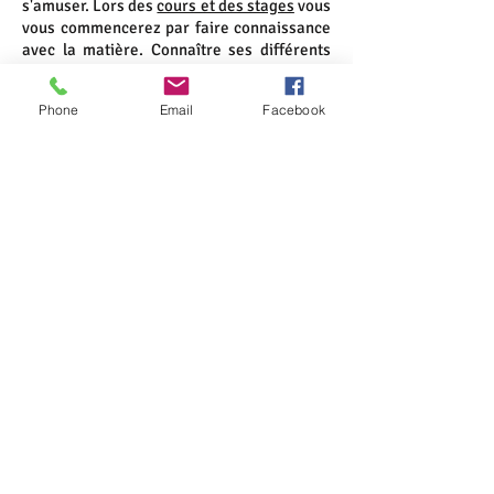
s'amuser.
Lors des
cours et des stages
vous
vous commencerez par faire connaissance
avec la matière. Connaître ses différents
états, comprendre son fonctionnement et
suivre sa temporalité. Observation,
Phone
Email
Facebook
patience et minutie. L'argile vous apprend
l'humilité et vous amène dans un monde
presque sans limites.
Contact
S'abonner à la newsletter