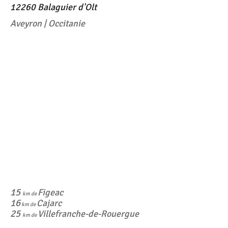
12260 Balaguier d'Olt
Aveyron | Occitanie
15
Figeac
km de
16
Cajarc
km de
25
Villefranche-de-Rouergue
km de